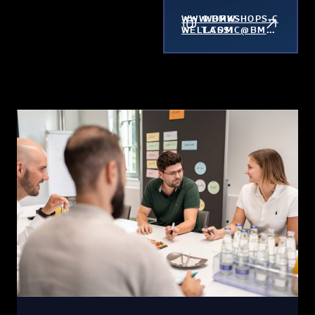
WWW.BMW-
WORKSHOPS.C
WELT.COM
LASSIC@BMW.
COM