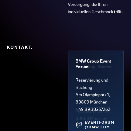
Versorgung, die Ihren
individuellen Geschmack trifft.
KONTAKT.
BMW Classic
BMW Group Event
Workshop-Räume.
Forum.
Reservierung und
Buchung
Am Olympiapark 1,
80809 München
+49 89 38257262
Moosacher Str. 66,
80809 München
EVENTFORUM
@BMW.COM