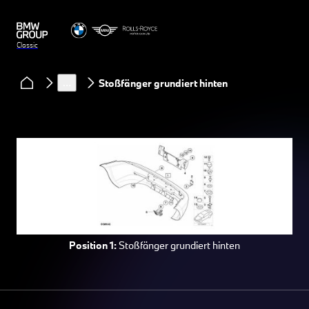
Classic
Services
BMW Classic Ersatzteile
Ersatzteile BMW Automobil
…
Stoßfänger grundiert hinten
Position 1:
Stoßfänger grundiert hinten