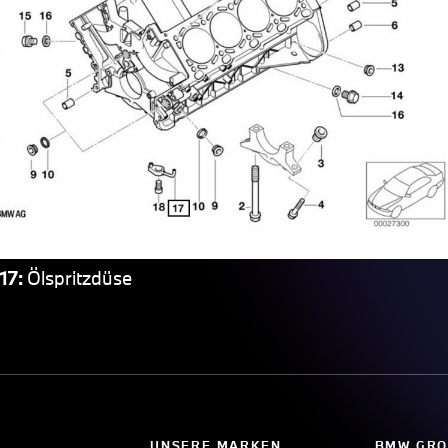
17:
Ölspritzdüse
UNSERE MARKEN
BMW GRO