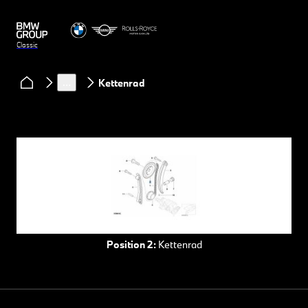
Classic
Services
BMW Classic Ersatzteile
Ersatzteile BMW Automobil
…
Kettenrad
Position 2:
Kettenrad