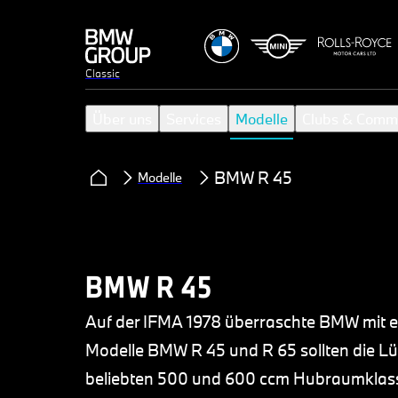
Classic
Über uns
Services
Modelle
Clubs & Comm
BMW R 45
Modelle
BMW R 45
Auf der IFMA 1978 überraschte BMW mit ei
Modelle BMW R 45 und R 65 sollten die Lü
beliebten 500 und 600 ccm Hubraumklasse