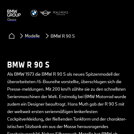
Classic
Modelle
BMW R 90 S
BMW R 90 S
Als BMW 1973 die BMW R 90 S als neues Spitzenmodell der
überarbeiteten /6-Baureihe vorstellte, überschlugen sich die
Presse-meldungen. Mit 200 km/h zählte sie zu den schnellsten
Serienmaschinen der Welt. Erstmalig bei BMW Motorrad wurde
zudem ein Designer beauftragt. Hans Muth gab der R 90 S mit
der weltweit ersten serienmäßigen lenkerfesten
Cockpitverkleidung, der fließenden Tankform und der charakter-
istischen Sitzbank ein aus der Masse herausragendes
Erscheinungsbild. Neben Silberrauch-Metallic bot BMW ab