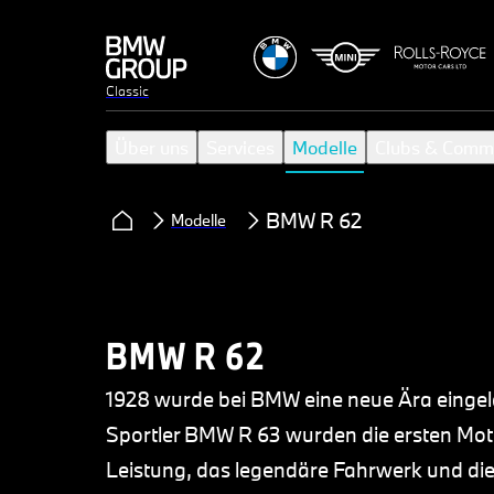
Classic
Über uns
Services
Modelle
Clubs & Comm
BMW R 62
Modelle
BMW R 62
1928 wurde bei BMW eine neue Ära einge
Sportler BMW R 63 wurden die ersten Moto
Leistung, das legendäre Fahrwerk und die