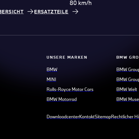
80 km/h
BERSICHT
ERSATZTEILE
UNSERE MARKEN
BMW GRO
BMW
BMW Grou
MINI
BMW Group
Rolls-Royce Motor Cars
BMW Welt
BMW Motorrad
BMW Mus
Downloadcenter
Kontakt
Sitemap
Rechtlicher H