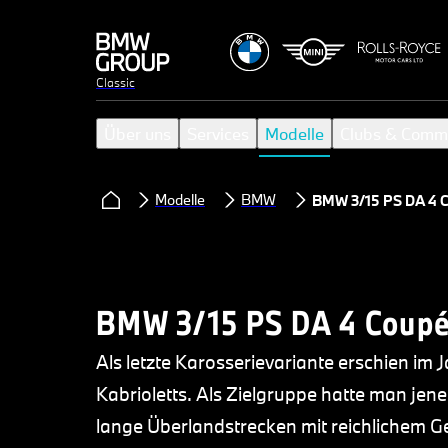
Classic
Über uns
Services
Modelle
Clubs & Comm
Modelle
BMW
BMW 3/15 PS DA 4 
BMW 3/15 PS DA 4 Coup
Als letzte Karosserievariante erschien im 
Kabrioletts. Als Zielgruppe hatte man jene
lange Überlandstrecken mit reichlichem G