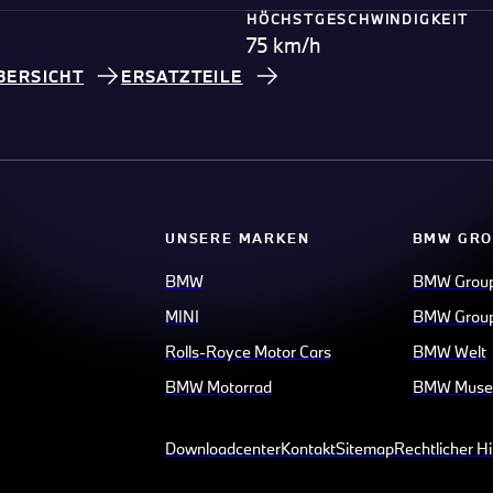
HÖCHSTGESCHWINDIGKEIT
75 km/h
BERSICHT
ERSATZTEILE
UNSERE MARKEN
BMW GRO
BMW
BMW Grou
MINI
BMW Group
Rolls-Royce Motor Cars
BMW Welt
BMW Motorrad
BMW Mus
Downloadcenter
Kontakt
Sitemap
Rechtlicher H