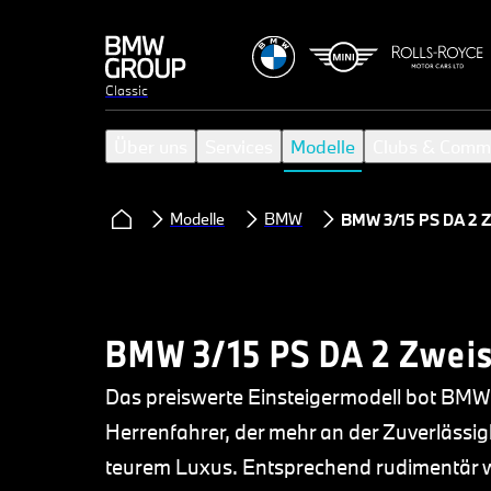
Classic
Über uns
Services
Modelle
Clubs & Comm
Modelle
BMW
BMW 3/15 PS DA 2 Zw
BMW 3/15 PS DA 2 Zweisi
Das preiswerte Einsteigermodell bot BMW
Herrenfahrer, der mehr an der Zuverlässigk
teurem Luxus. Entsprechend rudimentär wa