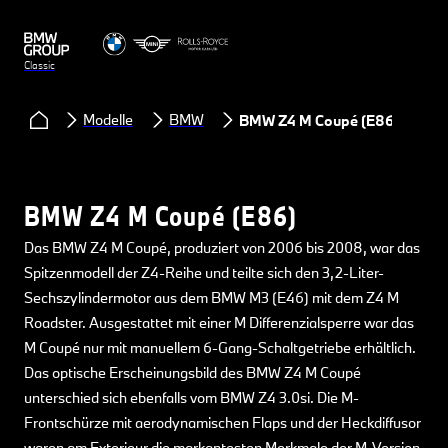
Classic
Modelle
BMW
BMW Z4 M Coupé (E86)
BMW Z4 M Coupé (E86)
Das BMW Z4 M Coupé, produziert von 2006 bis 2008, war das
Spitzenmodell der Z4-Reihe und teilte sich den 3,2-Liter-
Sechszylindermotor aus dem BMW M3 (E46) mit dem Z4 M
Roadster. Ausgestattet mit einer M Differenzialsperre war das
M Coupé nur mit manuellem 6-Gang-Schaltgetriebe erhältlich.
Das optische Erscheinungsbild des BMW Z4 M Coupé
unterschied sich ebenfalls vom BMW Z4 3.0si. Die M-
Frontschürze mit aerodynamischen Flaps und der Heckdiffusor
waren am Exterieur die markantesten Merkmale der M-Version.