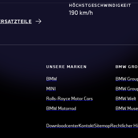
HÖCHSTGESCHWINDIGKEIT
190 km/h
ERSATZTEILE
UNSERE MARKEN
BMW GRO
BMW
BMW Grou
MINI
BMW Group
Rolls-Royce Motor Cars
BMW Welt
BMW Motorrad
BMW Mus
Downloadcenter
Kontakt
Sitemap
Rechtlicher H