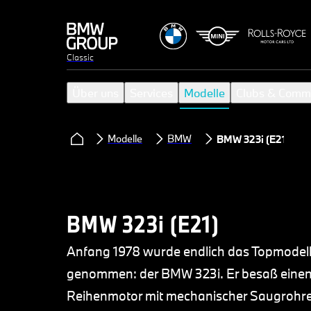
Classic
Über uns
Services
Modelle
Clubs & Comm
Modelle
BMW
BMW 323i (E21)
BMW 323i (E21)
Anfang 1978 wurde endlich das Topmodell
genommen: der BMW 323i. Er besaß einen v
Reihenmotor mit mechanischer Saugrohrein