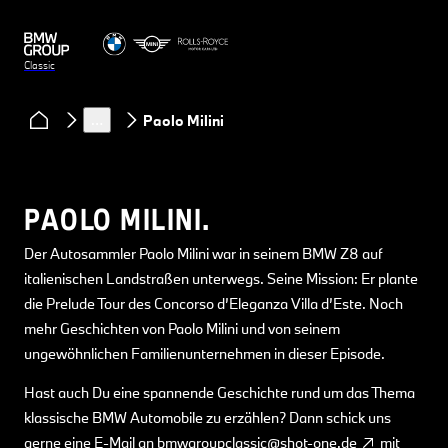
Classic
Clubs & Community
Podcast Classic Heart
…
Paolo Milini
PAOLO MILINI.
Der Autosammler Paolo Milini war in seinem BMW Z8 auf
italienischen Landstraßen unterwegs. Seine Mission: Er plante
die Prelude Tour des Concorso d’Eleganza Villa d’Este. Noch
mehr Geschichten von Paolo Milini und von seinem
ungewöhnlichen Familienunternehmen in dieser Episode.
Hast auch Du eine spannende Geschichte rund um das Thema
klassische BMW Automobile zu erzählen? Dann schick uns
gerne eine E-Mail an
bmwgroupclassic@shot-one.de
mit