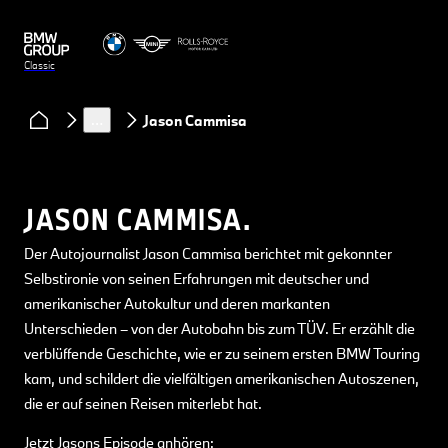
Classic
Clubs & Community
Podcast Classic Heart
…
Jason Cammisa
JASON CAMMISA.
Der Autojournalist Jason Cammisa berichtet mit gekonnter
Selbstironie von seinen Erfahrungen mit deutscher und
amerikanischer Autokultur und deren markanten
Unterschieden – von der Autobahn bis zum TÜV. Er erzählt die
verblüffende Geschichte, wie er zu seinem ersten BMW Touring
kam, und schildert die vielfältigen amerikanischen Autoszenen,
die er auf seinen Reisen miterlebt hat.
Jetzt Jasons Episode anhören: