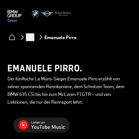
Classic
Clubs & Community
Podcast Classic Heart
…
Emanuele Pirro
EMANUELE PIRRO.
Der fünffache Le Mans-Sieger Emanuele Pirro erzählt von
seiner spannenden Rennkarriere, dem Schnitzer Team, dem
BMW 635 CSi bis hin zum McLaren F1 GTR – und von
Lektionen, die nur der Rennsport lehrt.