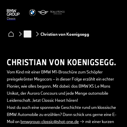
Classic
Clubs & Community
Podcast Classic Heart
…
Christian von Koenigsegg
CHRISTIAN VON KOENIGSEGG.
Vom Kind mit einer BMW M1-Broschüre zum Schöpfer
preisgekrönter Megacars – in dieser Folge erzählt ein echter
Pionier, wie alles begann. Mit dabei: das BMW X5 Le Mans
Unikat, der Aurora Concours und jede Menge automobile
Leidenschaft. Jetzt Classic Heart hören!
Hast du auch eine spannende Geschichte rund um klassische
BMW Automobile zu erzählen? Dann schick uns gerne eine E-
Mail an
bmwgroup-classic@shot-one.de
mit einer kurzen